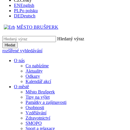
CZ
Česky
EN
English
PL
Po polsku
DE
Deutsch
MĚSTO BRUŠPERK
Hledaný výraz
Hledat
rozšířené vyhledávání
O nás
Co nabízíme
Aktuality
Odkazy
Kalendář akcí
O městě
Město Brušperk
Tipy na výlet
Památky a zajímavosti
Osobnosti
Vzdělávání
Zdravotnictví
SMOPO
Sport a relaxace