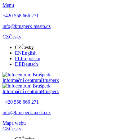
Menu
+420 558 666 271
info@brusperk-mesto.cz
CZ
Česky
CZ
Česky
EN
English
PL
Po polsku
DE
Deutsch
Informační centrum
Brušperk
Informační centrum
Brušperk
+420 558 666 271
info@brusperk-mesto.cz
Mapa webu
CZ
Česky