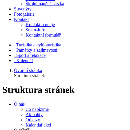
Školní naučná stezka
Suvenýry
Fotogalerie
Kontakt
Kontaktní údaje
Smart-Info
Kontaktní formulář
Turistika a cykloturistika
Památky a zajímavosti
Sport a relaxace
Kalendář
Úvodní stránka
Struktura stránek
Struktura stránek
O nás
Co nabízíme
Aktuality
Odkazy
Kalendář akcí