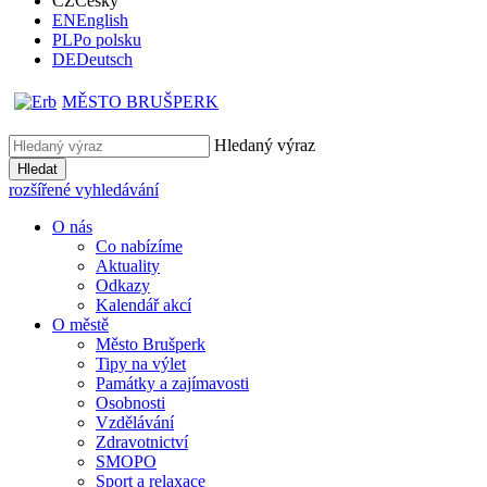
CZ
Česky
EN
English
PL
Po polsku
DE
Deutsch
MĚSTO BRUŠPERK
Hledaný výraz
Hledat
rozšířené vyhledávání
O nás
Co nabízíme
Aktuality
Odkazy
Kalendář akcí
O městě
Město Brušperk
Tipy na výlet
Památky a zajímavosti
Osobnosti
Vzdělávání
Zdravotnictví
SMOPO
Sport a relaxace