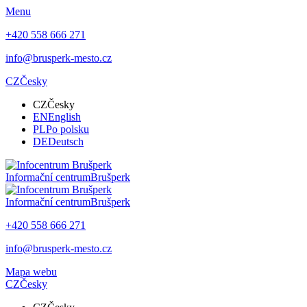
Menu
+420 558 666 271
info@brusperk-mesto.cz
CZ
Česky
CZ
Česky
EN
English
PL
Po polsku
DE
Deutsch
Informační centrum
Brušperk
Informační centrum
Brušperk
+420 558 666 271
info@brusperk-mesto.cz
Mapa webu
CZ
Česky