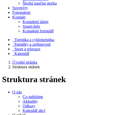
Školní naučná stezka
Suvenýry
Fotogalerie
Kontakt
Kontaktní údaje
Smart-Info
Kontaktní formulář
Turistika a cykloturistika
Památky a zajímavosti
Sport a relaxace
Kalendář
Úvodní stránka
Struktura stránek
Struktura stránek
O nás
Co nabízíme
Aktuality
Odkazy
Kalendář akcí