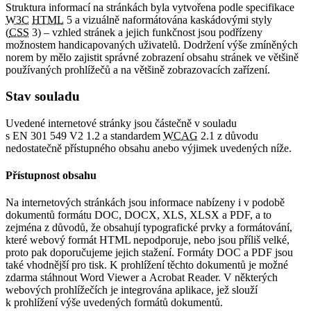
Struktura informací na stránkách byla vytvořena podle specifikace
W3C
HTML
5 a vizuálně naformátována kaskádovými styly
(
CSS
3) – vzhled stránek a jejich funkčnost jsou podřízeny
možnostem handicapovaných uživatelů. Dodržení výše zmíněných
norem by mělo zajistit správné zobrazení obsahu stránek ve většině
používaných prohlížečů a na většině zobrazovacích zařízení.
Stav souladu
Uvedené internetové stránky jsou částečně v souladu
s EN 301 549 V2 1.2 a standardem
WCAG
2.1 z důvodu
nedostatečně přístupného obsahu anebo výjimek uvedených níže.
Přístupnost obsahu
Na internetových stránkách jsou informace nabízeny i v podobě
dokumentů formátu DOC, DOCX, XLS, XLSX a PDF, a to
zejména z důvodů, že obsahují typografické prvky a formátování,
které webový formát HTML nepodporuje, nebo jsou příliš velké,
proto pak doporučujeme jejich stažení. Formáty DOC a PDF jsou
také vhodnější pro tisk. K prohlížení těchto dokumentů je možné
zdarma stáhnout Word Viewer a Acrobat Reader. V některých
webových prohlížečích je integrována aplikace, jež slouží
k prohlížení výše uvedených formátů dokumentů.