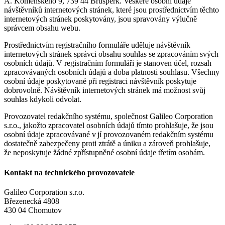
Á. Komenského 9, 739 44 Brušperk. Veškeré osobní údaje
návštěvníků internetových stránek, které jsou prostřednictvím těchto
internetových stránek poskytovány, jsou spravovány výlučně
správcem obsahu webu.
Prostřednictvím registračního formuláře uděluje návštěvník
internetových stránek správci obsahu souhlas se zpracováním svých
osobních údajů. V registračním formuláři je stanoven účel, rozsah
zpracovávaných osobních údajů a doba platnosti souhlasu. Všechny
osobní údaje poskytované při registraci návštěvník poskytuje
dobrovolně. Návštěvník internetových stránek má možnost svůj
souhlas kdykoli odvolat.
Provozovatel redakčního systému, společnost Galileo Corporation
s.r.o., jakožto zpracovatel osobních údajů tímto prohlašuje, že jsou
osobní údaje zpracovávané v jí provozovaném redakčním systému
dostatečně zabezpečeny proti ztrátě a úniku a zároveň prohlašuje,
že neposkytuje žádné zpřístupněné osobní údaje třetím osobám.
Kontakt na technického provozovatele
Galileo Corporation s.r.o.
Březenecká 4808
430 04 Chomutov