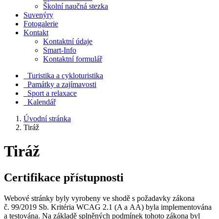
Školní naučná stezka
Suvenýry
Fotogalerie
Kontakt
Kontaktní údaje
Smart-Info
Kontaktní formulář
Turistika a cykloturistika
Památky a zajímavosti
Sport a relaxace
Kalendář
Úvodní stránka
Tiráž
Tiráž
Certifikace přístupnosti
Webové stránky byly vyrobeny ve shodě s požadavky zákona
č. 99/2019 Sb. Kritéria WCAG 2.1 (A a AA) byla implementována
a testována. Na základě splněných podmínek tohoto zákona byl