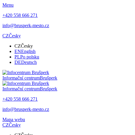
Menu
+420 558 666 271
info@brusperk-mesto.cz
CZ
Česky
CZ
Česky
EN
English
PL
Po polsku
DE
Deutsch
Informační centrum
Brušperk
Informační centrum
Brušperk
+420 558 666 271
info@brusperk-mesto.cz
Mapa webu
CZ
Česky