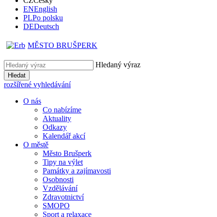
CZ
Česky
EN
English
PL
Po polsku
DE
Deutsch
MĚSTO BRUŠPERK
Hledaný výraz
Hledat
rozšířené vyhledávání
O nás
Co nabízíme
Aktuality
Odkazy
Kalendář akcí
O městě
Město Brušperk
Tipy na výlet
Památky a zajímavosti
Osobnosti
Vzdělávání
Zdravotnictví
SMOPO
Sport a relaxace