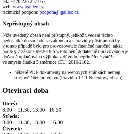
tel.: +420 226 257 057
web:
www.igalileo.cz
technická podpora:
podpora@igalileo.cz
Nepřístupný obsah
Níže uvedený obsah není přístupný, jelikož uvedení těchto
nedostatků do souladu se zákonem a s pravidly přístupnosti by
v tomto případě bylo pro provozovatele finančně náročné, takže
podle § 7 zákona 99/2019 Sb. toto není dodatečně upravováno a je
dočasně uplatňována výjimka z důvodu nepřiměřené zátěže
ve smyslu článku 5 směrnice (EU) 2016/2102.
některé PDF dokumenty na webových stránkách nemají
strojově čitelnou vrstvu (Pravidlo 1.1.1 Netextový obsah)
Otevírací doba
Úterý:
8.00 – 11.30, 13.00– 16.30
Středa:
8.00 – 11.30, 13.00 – 16.30
Čtvrtek: