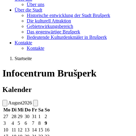
Über uns
Über die Stadt
Historische entwicklung der Stadt Brušperk
Die kulturell Attraktion
Gebietswirkungsbereich
Das gegenwärtige Brušperk
Bedeutende Kulturdenkmäler in Brušperk
Kontakte
Kontakte
Startseite
Infocentrum Brušperk
Kalender
August
2026
Mo
Di
Mi
Do
Fr
Sa
So
27
28
29
30
31
1
2
3
4
5
6
7
8
9
10
11
12
13
14
15
16