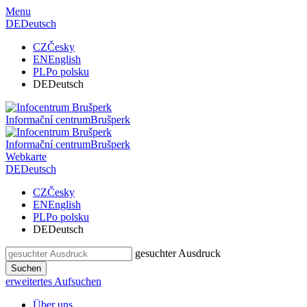
Menu
DE
Deutsch
CZ
Česky
EN
English
PL
Po polsku
DE
Deutsch
Informační centrum
Brušperk
Informační centrum
Brušperk
Webkarte
DE
Deutsch
CZ
Česky
EN
English
PL
Po polsku
DE
Deutsch
gesuchter Ausdruck
Suchen
erweitertes Aufsuchen
Über uns