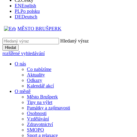
CZ
Česky
EN
English
PL
Po polsku
DE
Deutsch
MĚSTO BRUŠPERK
Hledaný výraz
Hledat
rozšířené vyhledávání
O nás
Co nabízíme
Aktuality
Odkazy
Kalendář akcí
O městě
Město Brušperk
Tipy na výlet
Památky a zajímavosti
Osobnosti
Vzdělávání
Zdravotnictví
SMOPO
Sport a relaxace