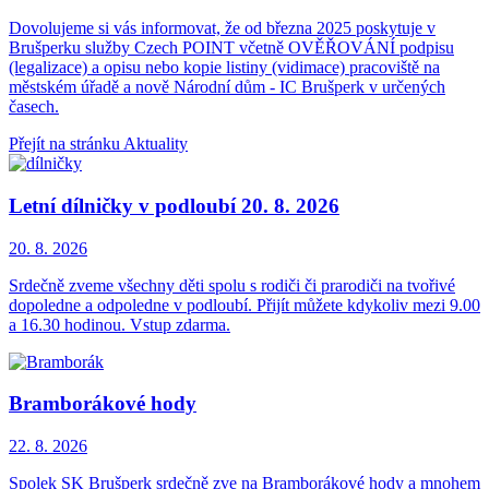
Dovolujeme si vás informovat, že od března 2025 poskytuje v
Brušperku služby Czech POINT včetně OVĚŘOVÁNÍ podpisu
(legalizace) a opisu nebo kopie listiny (vidimace) pracoviště na
městském úřadě a nově Národní dům - IC Brušperk v určených
časech.
Přejít na stránku Aktuality
Letní dílničky v podloubí 20. 8. 2026
20. 8.
2026
Srdečně zveme všechny děti spolu s rodiči či prarodiči na tvořivé
dopoledne a odpoledne v podloubí. Přijít můžete kdykoliv mezi 9.00
a 16.30 hodinou. Vstup zdarma.
Bramborákové hody
22. 8.
2026
Spolek SK Brušperk srdečně zve na Bramborákové hody a mnohem