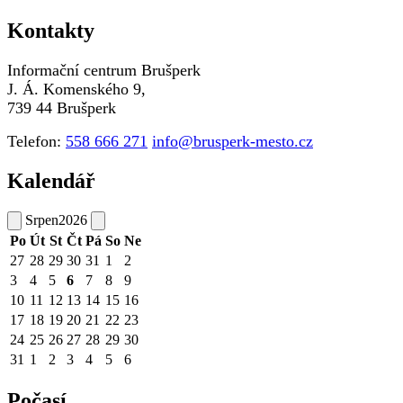
Kontakty
Informační centrum Brušperk
J. Á. Komenského 9,
739 44 Brušperk
Telefon:
558 666 271
info@brusperk-mesto.cz
Kalendář
Srpen
2026
Po
Út
St
Čt
Pá
So
Ne
27
28
29
30
31
1
2
3
4
5
6
7
8
9
10
11
12
13
14
15
16
17
18
19
20
21
22
23
24
25
26
27
28
29
30
31
1
2
3
4
5
6
Počasí