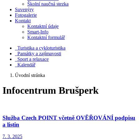
Školní naučná stezka
Suvenýry
Fotogalerie
Kontakt
Kontaktní údaje
Smart-Info
Kontaktní formulář
Turistika a cykloturistika
Památky a zajímavosti
Sport a relaxace
Kalendář
Úvodní stránka
Infocentrum Brušperk
Služba Czech POINT včetně OVĚŘOVÁNÍ podpisu
a listin
7. 3.
2025