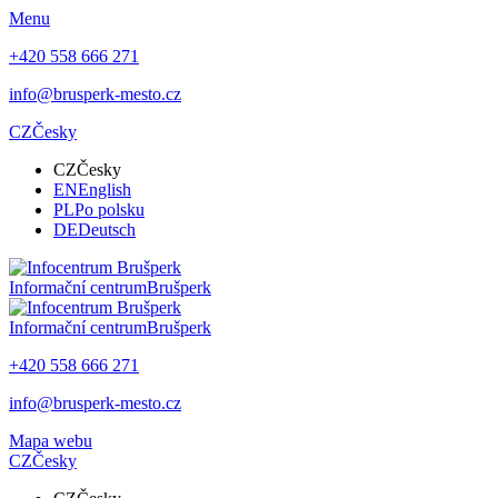
Menu
+420 558 666 271
info@brusperk-mesto.cz
CZ
Česky
CZ
Česky
EN
English
PL
Po polsku
DE
Deutsch
Informační centrum
Brušperk
Informační centrum
Brušperk
+420 558 666 271
info@brusperk-mesto.cz
Mapa webu
CZ
Česky