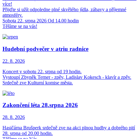
více!
Přijďte si užít odpoledne plné skvělého jídla, zábavy a příjemné
atmosféry.
Sobota 22. srpna 2026 Od 14.00 hodin
Těšíme se na vás!
Hudební podvečer v atriu radnice
22. 8.
2026
Koncert v sobotu 22. srpna od 19 hodin.
Vystoupí Zbyněk Terner - zpěv, Ladislav Kokesch - klavír a zpěv.
Srdečně zve Kulturní komise města.
Zakončení léta 28.srpna 2026
28. 8.
2026
Hasičárna Brušperk srdečně zve na akci plnou hudby a dobrého pití
28. srpna od 20.00 hodin.
Těšíme se na Vás.