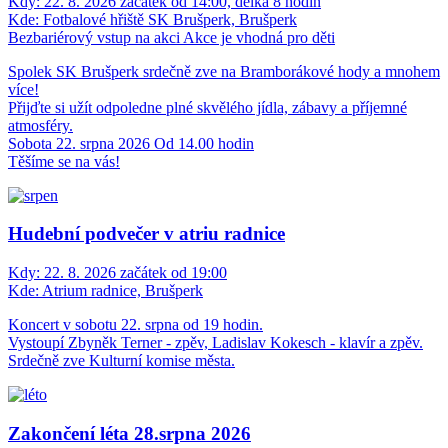
Kdy:
22. 8. 2026 začátek od 14:00, délka 8 hodin
Kde:
Fotbalové hřiště SK Brušperk, Brušperk
Bezbariérový vstup na akci
Akce je vhodná pro děti
Spolek SK Brušperk srdečně zve na Bramborákové hody a mnohem
více!
Přijďte si užít odpoledne plné skvělého jídla, zábavy a příjemné
atmosféry.
Sobota 22. srpna 2026 Od 14.00 hodin
Těšíme se na vás!
Hudební podvečer v atriu radnice
Kdy:
22. 8. 2026 začátek od 19:00
Kde:
Atrium radnice, Brušperk
Koncert v sobotu 22. srpna od 19 hodin.
Vystoupí Zbyněk Terner - zpěv, Ladislav Kokesch - klavír a zpěv.
Srdečně zve Kulturní komise města.
Zakončení léta 28.srpna 2026