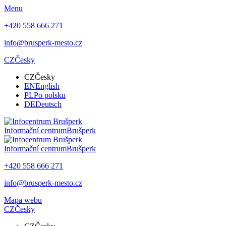
Menu
+420 558 666 271
info@brusperk-mesto.cz
CZ
Česky
CZ
Česky
EN
English
PL
Po polsku
DE
Deutsch
Informační centrum
Brušperk
Informační centrum
Brušperk
+420 558 666 271
info@brusperk-mesto.cz
Mapa webu
CZ
Česky