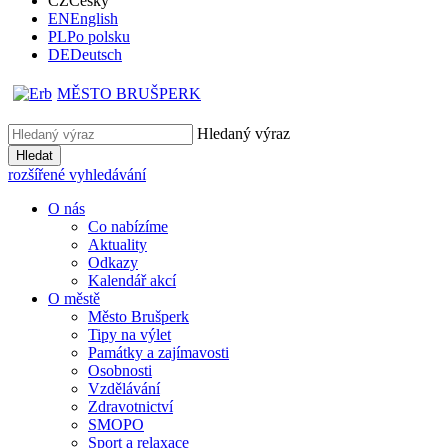
CZ
Česky
EN
English
PL
Po polsku
DE
Deutsch
MĚSTO BRUŠPERK
Hledaný výraz
Hledat
rozšířené vyhledávání
O nás
Co nabízíme
Aktuality
Odkazy
Kalendář akcí
O městě
Město Brušperk
Tipy na výlet
Památky a zajímavosti
Osobnosti
Vzdělávání
Zdravotnictví
SMOPO
Sport a relaxace