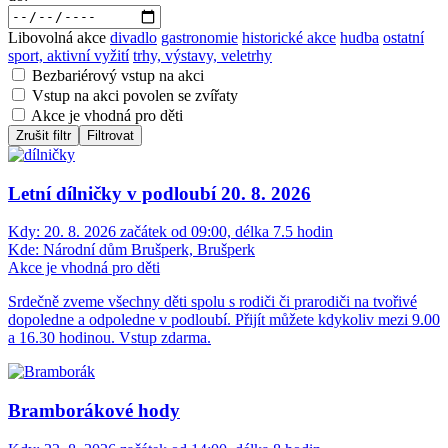
Libovolná akce
divadlo
gastronomie
historické akce
hudba
ostatní
sport, aktivní vyžití
trhy, výstavy, veletrhy
Bezbariérový vstup na akci
Vstup na akci povolen se zvířaty
Akce je vhodná pro děti
Zrušit filtr
Filtrovat
Letní dílničky v podloubí 20. 8. 2026
Kdy:
20. 8. 2026 začátek od 09:00, délka 7.5 hodin
Kde:
Národní dům Brušperk, Brušperk
Akce je vhodná pro děti
Srdečně zveme všechny děti spolu s rodiči či prarodiči na tvořivé
dopoledne a odpoledne v podloubí. Přijít můžete kdykoliv mezi 9.00
a 16.30 hodinou. Vstup zdarma.
Bramborákové hody