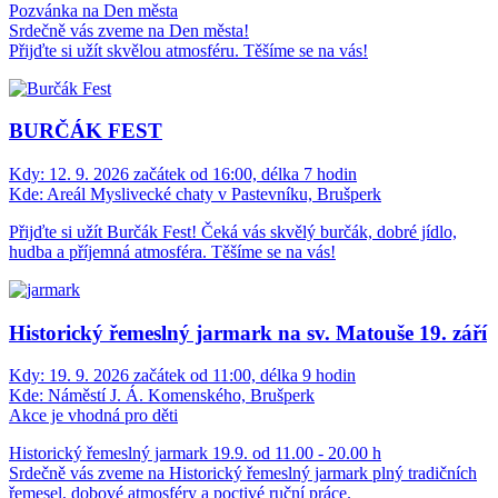
Pozvánka na Den města
Srdečně vás zveme na Den města!
Přijďte si užít skvělou atmosféru. Těšíme se na vás!
BURČÁK FEST
Kdy:
12. 9. 2026 začátek od 16:00, délka 7 hodin
Kde:
Areál Myslivecké chaty v Pastevníku, Brušperk
Přijďte si užít Burčák Fest! Čeká vás skvělý burčák, dobré jídlo,
hudba a příjemná atmosféra. Těšíme se na vás!
Historický řemeslný jarmark na sv. Matouše 19. září
Kdy:
19. 9. 2026 začátek od 11:00, délka 9 hodin
Kde:
Náměstí J. Á. Komenského, Brušperk
Akce je vhodná pro děti
Historický řemeslný jarmark 19.9. od 11.00 - 20.00 h
Srdečně vás zveme na Historický řemeslný jarmark plný tradičních
řemesel, dobové atmosféry a poctivé ruční práce.