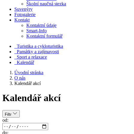
Školní naučná stezka
Suvenýry
Fotogalerie
Kontakt
Kontaktní údaje
Smart-Info
Kontaktní formulář
Turistika a cykloturistika
Památky a zajímavosti
Sport a relaxace
Kalendář
Úvodní stránka
O nás
Kalendář akcí
Kalendář akcí
Filtr
od:
do: