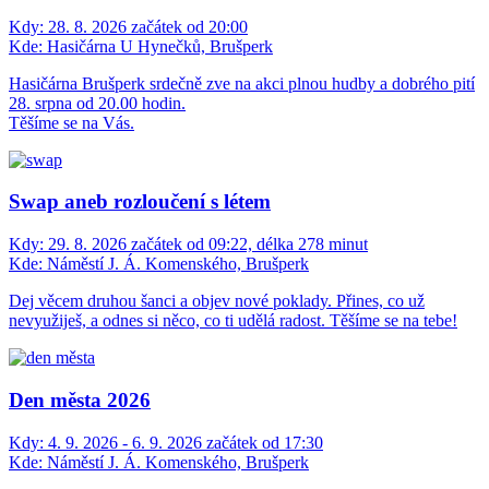
Kdy:
28. 8. 2026 začátek od 20:00
Kde:
Hasičárna U Hynečků, Brušperk
Hasičárna Brušperk srdečně zve na akci plnou hudby a dobrého pití
28. srpna od 20.00 hodin.
Těšíme se na Vás.
Swap aneb rozloučení s létem
Kdy:
29. 8. 2026 začátek od 09:22, délka 278 minut
Kde:
Náměstí J. Á. Komenského, Brušperk
Dej věcem druhou šanci a objev nové poklady. Přines, co už
nevyužiješ, a odnes si něco, co ti udělá radost. Těšíme se na tebe!
Den města 2026
Kdy:
4. 9. 2026 - 6. 9. 2026 začátek od 17:30
Kde:
Náměstí J. Á. Komenského, Brušperk