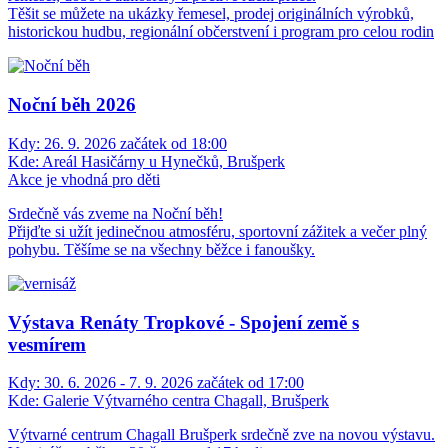
Těšit se můžete na ukázky řemesel, prodej originálních výrobků,
historickou hudbu, regionální občerstvení i program pro celou rodin
Noční běh 2026
Kdy:
26. 9. 2026 začátek od 18:00
Kde:
Areál Hasičárny u Hynečků, Brušperk
Akce je vhodná pro děti
Srdečně vás zveme na Noční běh!
Přijďte si užít jedinečnou atmosféru, sportovní zážitek a večer plný
pohybu. Těšíme se na všechny běžce i fanoušky.
Výstava Renáty Tropkové - Spojení země s
vesmírem
Kdy:
30. 6. 2026 - 7. 9. 2026 začátek od 17:00
Kde:
Galerie Výtvarného centra Chagall, Brušperk
Výtvarné centrum Chagall Brušperk srdečně zve na novou výstavu.