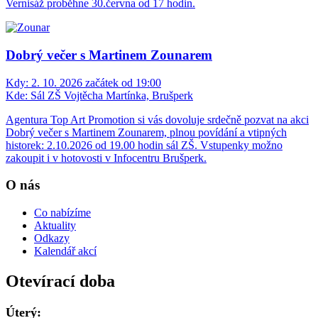
Vernisáž proběhne 30.června od 17 hodin.
Dobrý večer s Martinem Zounarem
Kdy:
2. 10. 2026 začátek od 19:00
Kde:
Sál ZŠ Vojtěcha Martínka, Brušperk
Agentura Top Art Promotion si vás dovoluje srdečně pozvat na akci
Dobrý večer s Martinem Zounarem, plnou povídání a vtipných
historek: 2.10.2026 od 19.00 hodin sál ZŠ. Vstupenky možno
zakoupit i v hotovosti v Infocentru Brušperk.
O nás
Co nabízíme
Aktuality
Odkazy
Kalendář akcí
Otevírací doba
Úterý: